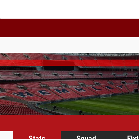
Stats
Squad
Fix