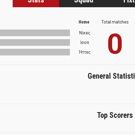
Home
Total matches
0
Νίκες
Ισοπ
Ήττες
General Statist
Top Scorers