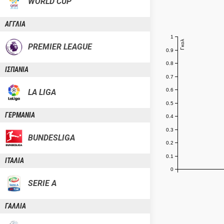
WORLD CUP
ΑΓΓΛΙΑ
1
Γκολ
PREMIER LEAGUE
0.9
0.8
ΙΣΠΑΝΙΑ
0.7
0.6
LA LIGA
0.5
ΓΕΡΜΑΝΙΑ
0.4
0.3
BUNDESLIGA
0.2
0.1
ΙΤΑΛΙΑ
0
SERIE A
ΓΑΛΛΙΑ