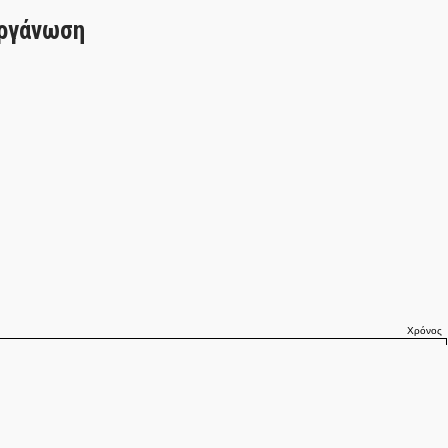
οργάνωση
Χρόνος