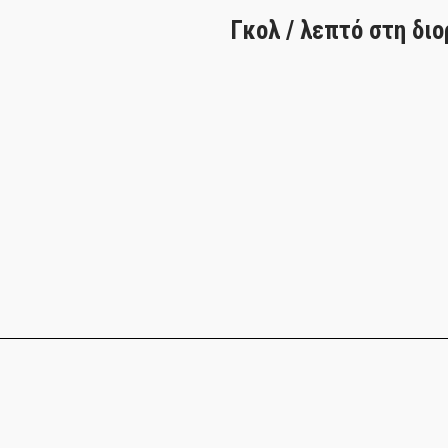
Γκολ / λεπτό στη δι