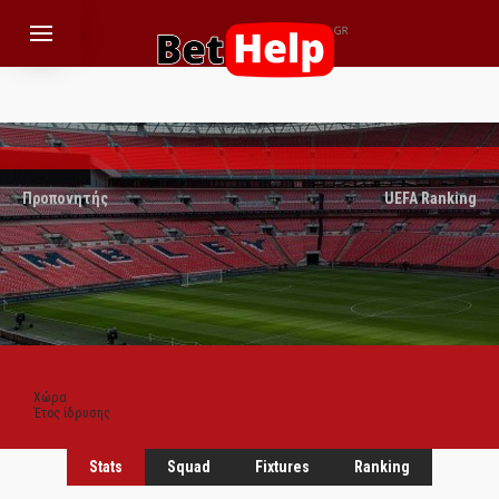
Προπονητής
UEFA Ranking
Χώρα
Έτος ίδρυσης
Stats
Squad
Fixtures
Ranking