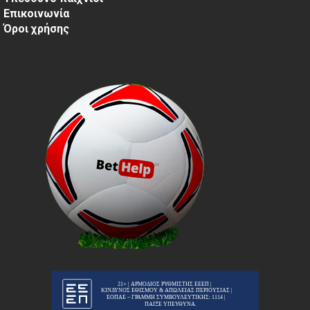
Επικοινωνία
Όροι χρήσης