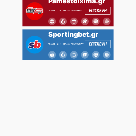
Pamestoixima.gr
ΕΠΙΣΚΕΨΗ
""ΕΕΕΠ | 21+ | ΠΑΙΞΕ ΥΠΕΥΘΥΝΑ""
Sportingbet.gr
ΕΠΙΣΚΕΨΗ
""ΕΕΕΠ | 21+ | ΠΑΙΞΕ ΥΠΕΥΘΥΝΑ""