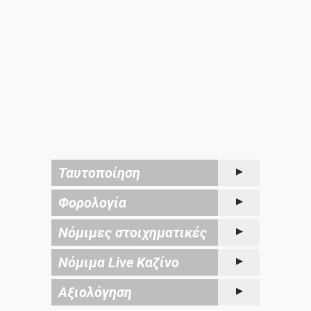
Ταυτοποίηση
Φορολογία
Νόμιμες στοιχηματικές
Νόμιμα Live Καζίνο
Αξιολόγηση