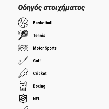
Οδηγός στοιχήματος
Basketball
Tennis
Motor Sports
Golf
Cricket
Boxing
NFL