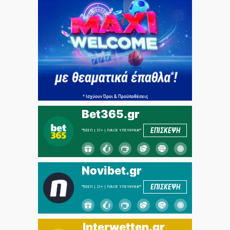
Bet365.gr
ΕΠΙΣΚΕΨΗ
""ΕΕΕΠ | 21+ | ΠΑΙΞΕ ΥΠΕΥΘΥΝΑ""
Novibet.gr
ΕΠΙΣΚΕΨΗ
""ΕΕΕΠ | 21+ | ΠΑΙΞΕ ΥΠΕΥΘΥΝΑ""
Interwetten.gr