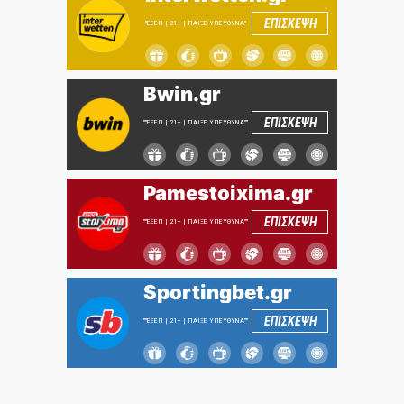
ΕΠΙΣΚΕΨΗ
"ΕΕΕΠ | 21+ | ΠΑΙΞΕ ΥΠΕΥΘΥΝΑ"
Bwin.gr
ΕΠΙΣΚΕΨΗ
""ΕΕΕΠ | 21+ | ΠΑΙΞΕ ΥΠΕΥΘΥΝΑ""
Pamestoixima.gr
ΕΠΙΣΚΕΨΗ
""ΕΕΕΠ | 21+ | ΠΑΙΞΕ ΥΠΕΥΘΥΝΑ""
Sportingbet.gr
ΕΠΙΣΚΕΨΗ
""ΕΕΕΠ | 21+ | ΠΑΙΞΕ ΥΠΕΥΘΥΝΑ""