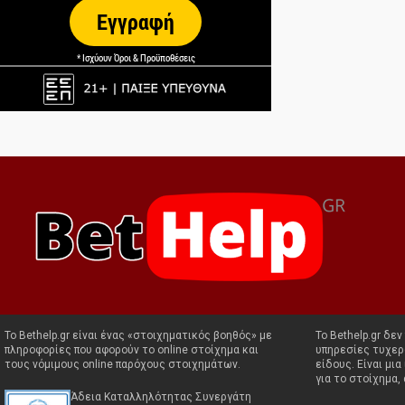
To Βethelp.gr είναι ένας «στοιχηματικός βοηθός» με
Το Bethelp.gr δε
πληροφορίες που αφορούν το online στοίχημα και
υπηρεσίες τυχερ
τους νόμιμους online παρόχους στοιχημάτων.
είδους. Είναι μι
για το στοίχημα,
Άδεια Καταλληλότητας Συνεργάτη